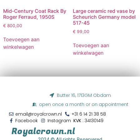
Mid-Century Coat Rack By
Large ceramic red vase by
Roger Ferraud, 1950S
Scheurich Germany model
517-45
€
800,00
€
99,00
Toevoegen aan
Toevoegen aan
winkelwagen
winkelwagen
Butter 16, 1713GM Obdam
open once a month or on appointment
email@royalcrown.nl
+31 6 14 21 38 58‬
Facebook
Instagram
KVK
: 34130149
Royalcrown.nl
2024
© All rights Reservered