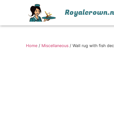
Royalcrown.n
Home
/
Miscellaneous
/ Wall rug with fish d