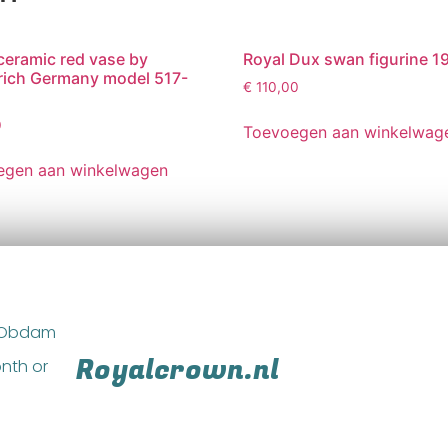
ceramic red vase by
Royal Dux swan figurine 1
ich Germany model 517-
€
110,00
0
Toevoegen aan winkelwag
egen aan winkelwagen
M Obdam
Royalcrown.nl
nth or