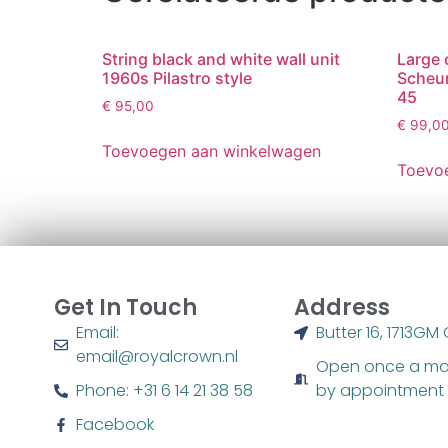
String black and white wall unit
Large 
1960s Pilastro style
Scheur
45
€
95,00
€
99,0
Toevoegen aan winkelwagen
Toevo
Get In Touch
Address
Email:
Butter 16, 1713G
email@royalcrown.nl
Open once a mo
Phone: ‭+31 6 14 21 38 58‬
by appointment
Facebook