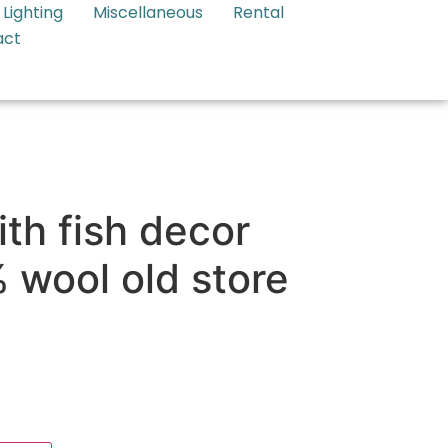
Lighting
Miscellaneous
Rental
act
ith fish decor
 wool old store