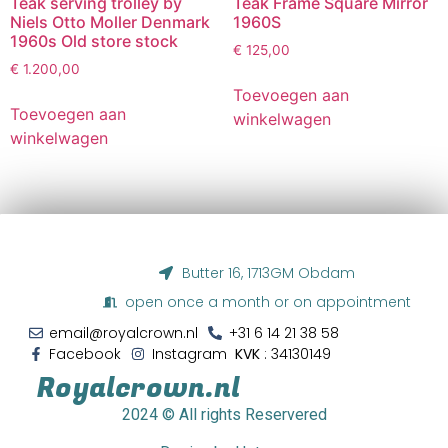
Teak serving trolley by
Teak Frame Square Mirror
Niels Otto Moller Denmark
1960S
1960s Old store stock
€
125,00
€
1.200,00
Toevoegen aan
Toevoegen aan
winkelwagen
winkelwagen
Butter 16, 1713GM Obdam
open once a month or on appointment
email@royalcrown.nl
+31 6 14 21 38 58‬
Facebook
Instagram
KVK
: 34130149
Royalcrown.nl
2024
© All rights Reservered