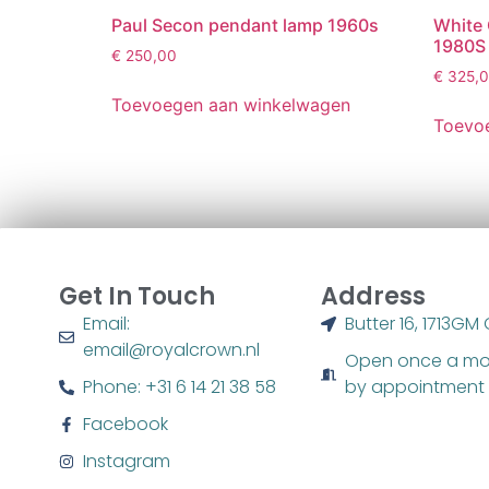
Paul Secon pendant lamp 1960s
White
1980S
€
250,00
€
325,
Toevoegen aan winkelwagen
Toevo
Get In Touch
Address
Email:
Butter 16, 1713G
email@royalcrown.nl
Open once a mo
Phone: ‭+31 6 14 21 38 58‬
by appointment
Facebook
Instagram