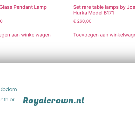
 Glass Pendant Lamp
Set rare table lamps by Jo
Hurka Model B171
00
€
260,00
egen aan winkelwagen
Toevoegen aan winkelwag
M Obdam
Royalcrown.nl
nth or