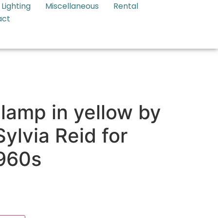
Lighting
Miscellaneous
Rental
act
 lamp in yellow by
ylvia Reid for
1960s