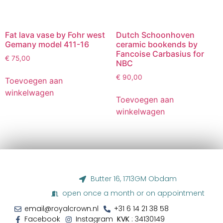
Fat lava vase by Fohr west
Dutch Schoonhoven
Gemany model 411-16
ceramic bookends by
Fancoise Carbasius for
€
75,00
NBC
€
90,00
Toevoegen aan
winkelwagen
Toevoegen aan
winkelwagen
Butter 16, 1713GM Obdam
open once a month or on appointment
email@royalcrown.nl
+31 6 14 21 38 58‬
Facebook
Instagram
KVK
: 34130149