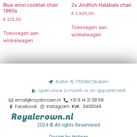
Blue wool cocktail chair
2x Jindřich Halabala chair
1960s
€
2.900,00
€
225,00
Toevoegen aan
Toevoegen aan
winkelwagen
winkelwagen
Butter 16, 1713GM Obdam
open once a month or on appointment
email@royalcrown.nl
+31 6 14 21 38 58‬
Facebook
Instagram
KVK
: 34130149
Royalcrown.nl
2024
© All rights Reservered
Design by Hotwax