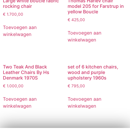
Large white boucle fabric
Thomas Harlev chair
rocking chair
model 205 for Farstrup in
yellow Boucle
€
1.700,00
€
425,00
Toevoegen aan
Toevoegen aan
winkelwagen
winkelwagen
Two Teak And Black
set of 6 kitchen chairs,
Leather Chairs By Hs
wood and purple
Denmark 1970S
upholstery 1960s
€
1.000,00
€
795,00
Toevoegen aan
Toevoegen aan
winkelwagen
winkelwagen